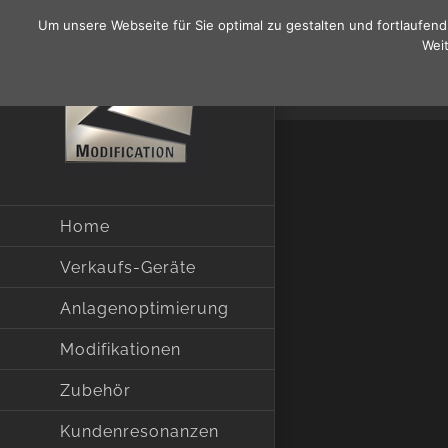
Zum
Um unsere Webseite für Sie optimal zu gestalten und fortlaufe
Inhalt
Weit
springen
Home
Verkaufs-Geräte
Anlagenoptimierung
Modifikationen
Zubehör
Kundenresonanzen