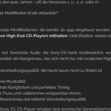
 den 90er Jahren – oft die Versionen 1, 1+, 2, 2+ oder A+.
se Modifikation ist die aktuellste!“
boda-Modifikationen, die bereits ab 1992 eingebaut wurden
en High-End-CD-Playern mithalten
. Viele Besitzer wissen d
n hat Swoboda Audio die Sony-ES-Serie kontinuierlich wei
lassiker ein Klangniveau, das sich nicht nur mit modernen H
Verarbeitungsqualität, die heute kaum noch zu finden ist.
e Musikalität
nde Klangfarben und perfektes Timing
er Fluss und vollkommen entspanntes Hören
erenzniveau bei seltener Verarbeitungsqualität
 Sony ES CD-Player erhalten eine technische Generalüberhol