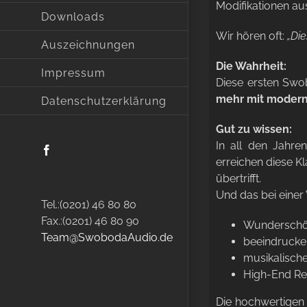
Modifikationen aus
Downloads
Wir hören oft:
„Die
Auszeichnungen
Die Wahrheit:
Impressum
Diese ersten Swo
mehr mit modern
Datenschutzerklärung
Gut zu wissen:
In all den Jahre
Facebook
erreichen diese K
übertrifft.
Und das bei einer 
Tel.:(0201) 46 80 80
Fax.:(0201) 46 80 90
Wunderschön
Team@SwobodaAudio.de
beeindrucke
musikalisch
High-End Ref
Die hochwertigen