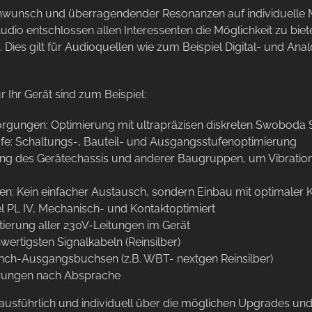
nwunsch und überragendender Resonanzen auf individuelle Mo
o entschlossen allen Interessenten die Möglichkeit zu biete
. Dies gilt für Audioquellen wie zum Beispiel Digital- und A
 Ihr Gerät sind zum Beispiel:
gungen: Optimierung mit ultrapräzisen diskreten Swoboda
ufe: Schaltungs-, Bauteil- und Ausgangsstufenoptimierung
ng des Gerätechassis und anderer Baugruppen, um Vibratione
en: Kein einfacher Austausch, sondern Einbau mit optimaler
l PL IV, Mechanisch- und Kontaktoptimiert
ierung aller 230V-Leitungen im Gerät
ertigsten Signalkabeln (Reinsilber)
inch-Ausgangsbuchsen (z.B. WBT- nextgen Reinsilber)
erungen nach Absprache
 ausführlich und individuell über die möglichen Upgrades un