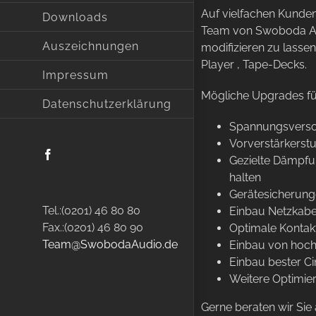
Auf vielfachen Kunde
Downloads
Team von Swoboda Audi
Auszeichnungen
modifizieren zu lassen
Player , Tape-Decks.
Impressum
Mögliche Upgrades für
Datenschutzerklärung
Spannungsversor
Vorverstärkerst
Facebook
Gezielte Dämpfu
halten
Gerätesicherung
Tel.:(0201) 46 80 80
Einbau Netzkabe
Fax.:(0201) 46 80 90
Optimale Kontakt
Team@SwobodaAudio.de
Einbau von hochw
Einbau bester C
Weitere Optimi
Gerne beraten wir Sie