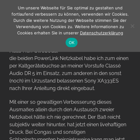
Zum
Um unsere Webseite für Sie optimal zu gestalten und
Inhalt
fortlaufend verbessern zu können, verwenden wir Cookies.
springen
Durch die weitere Nutzung der Webseite stimmen Sie der
Verwendung von Cookies zu. Weitere Informationen zu
Cookies erhalten Sie in unserer
Datenschutzerklärung
So sollte es sein!
OK
Hallo Herr Swoboda,
die beiden PowerLink Netzkabel habe ich zum einen
per Kaltgerätebuchse an meiner Vorstufe Classé
Audio DR 5 im Einsatz, zum anderen in den sonst
(noch) im Urzustand belassenen Sony XA333ES
nach Ihrer Anleitung direkt eingebaut.
Mit einer so gewaltigen Verbesserung dieses
Ausmaßes allein durch den Austausch zweier
Netzkabel hätte ich nie gerechnet. Der Baß reicht
subjektiv weiter hinunter, hat jetzt einen livehaftigen
Druck. Bei Congas und sonstigen
Schlaginstrumenten beispielsweise kann man jetzt