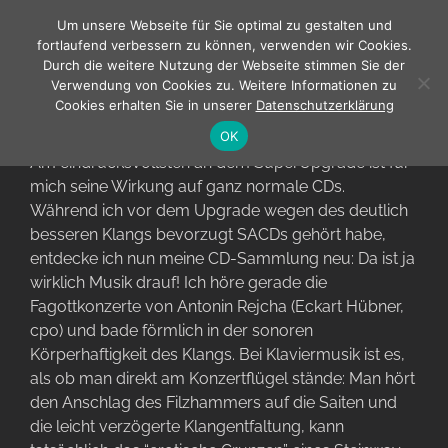
Zum
Um unsere Webseite für Sie optimal zu gestalten und
Inhalt
fortlaufend verbessern zu können, verwenden wir Cookies.
springen
Durch die weitere Nutzung der Webseite stimmen Sie der
Verwendung von Cookies zu. Weitere Informationen zu
Cookies erhalten Sie in unserer
Datenschutzerklärung
Weiterhin viel Erfolg mit Ihrer „ Klangmagie“
OK
Am eindrucksvollsten an dem SuperUpgrade ist für
mich seine Wirkung auf ganz normale CDs.
Während ich vor dem Upgrade wegen des deutlich
besseren Klangs bevorzugt SACDs gehört habe,
entdecke ich nun meine CD-Sammlung neu: Da ist ja
wirklich Musik drauf! Ich höre gerade die
Fagottkonzerte von Antonin Rejcha (Eckart Hübner,
cpo) und bade förmlich in der sonoren
Körperhaftigkeit des Klangs. Bei Klaviermusik ist es,
als ob man direkt am Konzertflügel stände: Man hört
den Anschlag des Filzhammers auf die Saiten und
die leicht verzögerte Klangentfaltung, kann