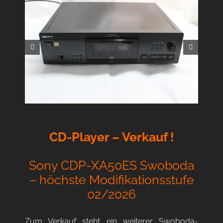
CD-Player – Verkauf !
Sony CDP-XA50ES Swoboda
– höchste Modifikationsstufe
02/2026
Zum Verkauf steht ein weiterer Swoboda-